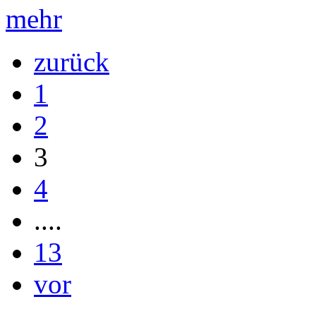
mehr
zurück
1
2
3
4
....
13
vor