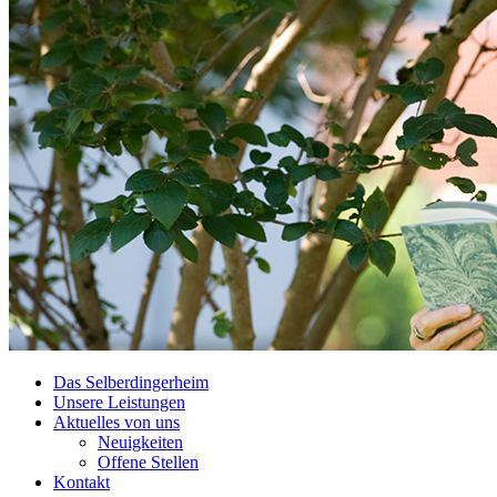
Das Selberdingerheim
Unsere Leistungen
Aktuelles von uns
Neuigkeiten
Offene Stellen
Kontakt