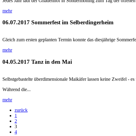
Jedes Jahr lädt der Gnadenhof in Sondermoning zum Tag der offenen Tü
mehr
06.07.2017
Sommerfest im Selberdingerheim
Gleich zum ersten geplanten Termin konnte das diesjährige Sommerfest
mehr
04.05.2017
Tanz in den Mai
Selbstgebastelte überdimensionale Maikäfer lassen keine Zweifel - es
Während die...
mehr
zurück
1
2
3
4