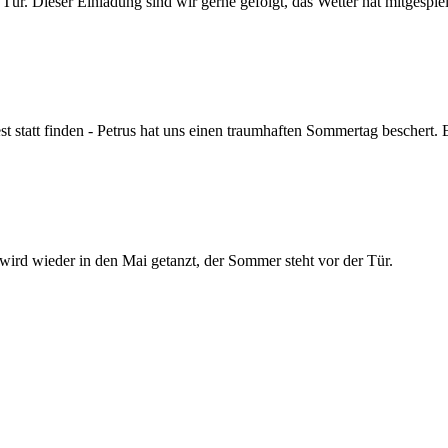
r. Dieser Einladung sind wir gerne gefolgt, das Wetter hat mitgespielt
 statt finden - Petrus hat uns einen traumhaften Sommertag beschert. 
 wird wieder in den Mai getanzt, der Sommer steht vor der Tür.