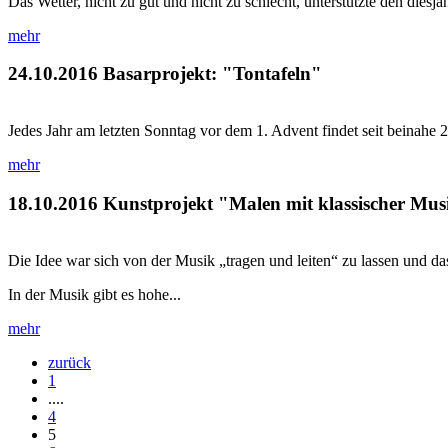
Das Wetter, nicht zu gut und nicht zu schlecht, unterstützte den dies
mehr
24.10.2016
Basarprojekt: "Tontafeln"
Jedes Jahr am letzten Sonntag vor dem 1. Advent findet seit beinahe 
mehr
18.10.2016
Kunstprojekt "Malen mit klassischer Mus
Die Idee war sich von der Musik „tragen und leiten“ zu lassen und das
In der Musik gibt es hohe...
mehr
zurück
1
....
4
5