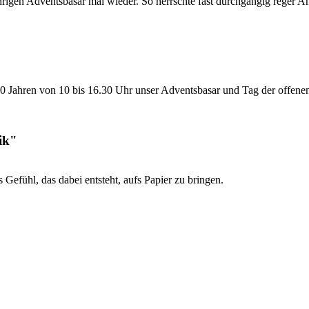
jährigen Adventsbasar mal wieder. So herrschte fast durchgängig reger A
20 Jahren von 10 bis 16.30 Uhr unser Adventsbasar und Tag der offenen T
ik"
 Gefühl, das dabei entsteht, aufs Papier zu bringen.