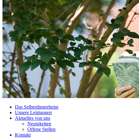
Das Selberdingerheim
Unsere Leistungen
Aktuelles von uns
Neuigkeiten
Offene Stellen
Kontakt