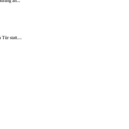
ndrang an...
ür statt....