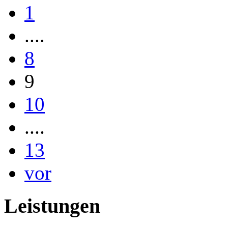
1
....
8
9
10
....
13
vor
Leistungen