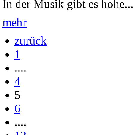
In der Musik gibt es hohe...
mehr
zurück
1
....
4
5
6
....