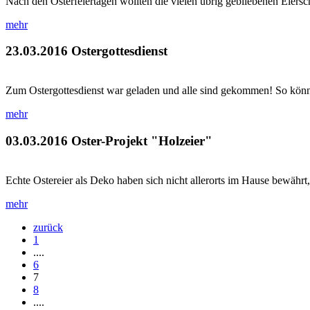
Nach den Osterfeiertagen wollten die vielen übrig gebliebenen Eiersc
mehr
23.03.2016
Ostergottesdienst
Zum Ostergottesdienst war geladen und alle sind gekommen! So könnt
mehr
03.03.2016
Oster-Projekt "Holzeier"
Echte Ostereier als Deko haben sich nicht allerorts im Hause bewährt,
mehr
zurück
1
....
6
7
8
....