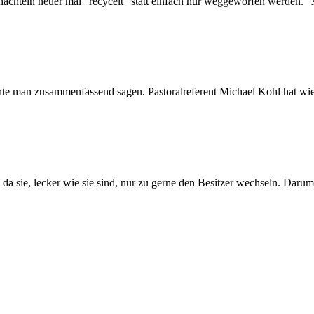
hachteln heuer mal "recycelt" statt einfach nur weggeworfen werden. "
e man zusammenfassend sagen. Pastoralreferent Michael Kohl hat wied
 da sie, lecker wie sie sind, nur zu gerne den Besitzer wechseln. Darum