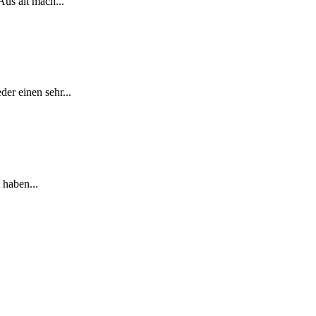
Aus alt mach...
er einen sehr...
 haben...