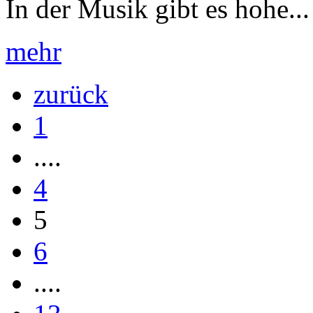
In der Musik gibt es hohe...
mehr
zurück
1
....
4
5
6
....