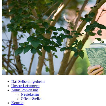
Das Selberdingerheim
Unsere Leistungen
Aktuelles von uns
Neuigkeiten
Offene Stellen
Kontakt