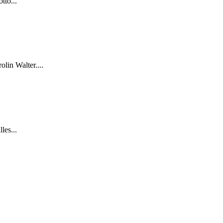
tto...
lin Walter....
les...