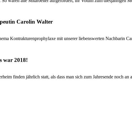
 So waren alle Mitarbeiter aufgefordert, ihr Votum zum diesjährigen Mo
peutin Carolin Walter
hema Kontrakturenprophylaxe mit unserer liebenswerten Nachbarin Caro
s war 2018!
eim finden jährlich statt, als dass man sich zum Jahresende noch an al