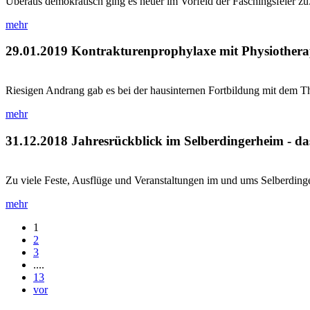
Überaus demokratisch ging es heuer im Vorfeld der Faschingsfeier zu.
mehr
29.01.2019
Kontrakturenprophylaxe mit Physiothera
Riesigen Andrang gab es bei der hausinternen Fortbildung mit dem T
mehr
31.12.2018
Jahresrückblick im Selberdingerheim - da
Zu viele Feste, Ausflüge und Veranstaltungen im und ums Selberdingerh
mehr
1
2
3
....
13
vor