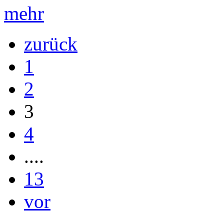
mehr
zurück
1
2
3
4
....
13
vor