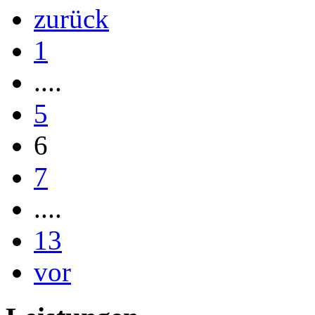
zurück
1
....
5
6
7
....
13
vor