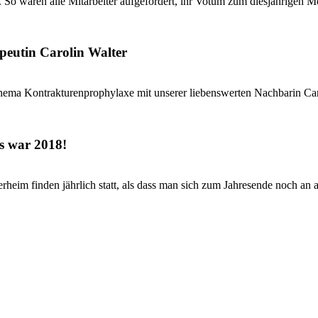
 So waren alle Mitarbeiter aufgefordert, ihr Votum zum diesjährigen Mo
peutin Carolin Walter
hema Kontrakturenprophylaxe mit unserer liebenswerten Nachbarin Caro
s war 2018!
eim finden jährlich statt, als dass man sich zum Jahresende noch an al