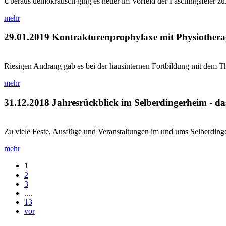
Überaus demokratisch ging es heuer im Vorfeld der Faschingsfeier zu.
mehr
29.01.2019
Kontrakturenprophylaxe mit Physiothera
Riesigen Andrang gab es bei der hausinternen Fortbildung mit dem T
mehr
31.12.2018
Jahresrückblick im Selberdingerheim - da
Zu viele Feste, Ausflüge und Veranstaltungen im und ums Selberdingerh
mehr
1
2
3
....
13
vor