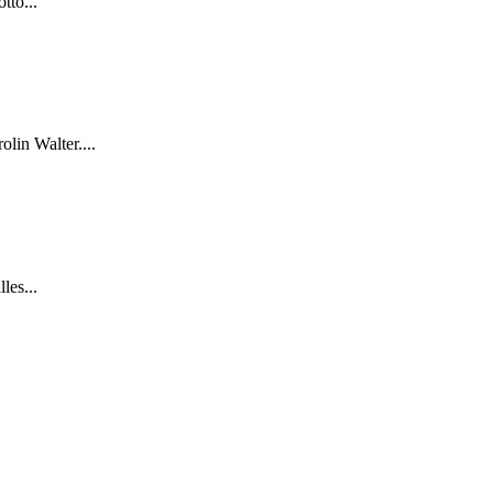
tto...
lin Walter....
les...