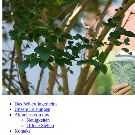
Das Selberdingerheim
Unsere Leistungen
Aktuelles von uns
Neuigkeiten
Offene Stellen
Kontakt