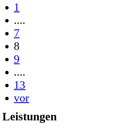
1
....
7
8
9
....
13
vor
Leistungen