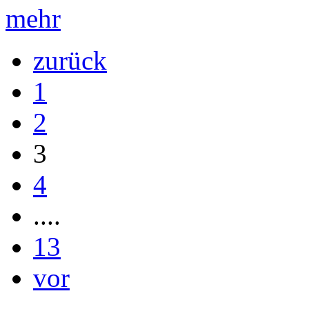
mehr
zurück
1
2
3
4
....
13
vor