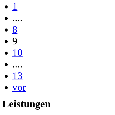
1
....
8
9
10
....
13
vor
Leistungen