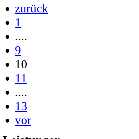
zurück
1
....
9
10
11
....
13
vor