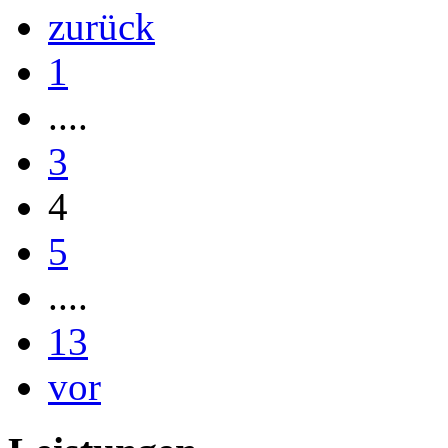
zurück
1
....
3
4
5
....
13
vor