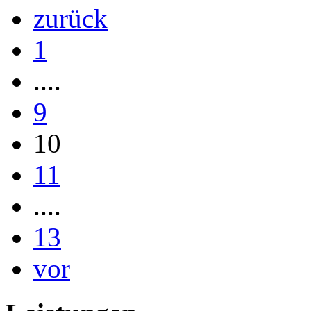
zurück
1
....
9
10
11
....
13
vor