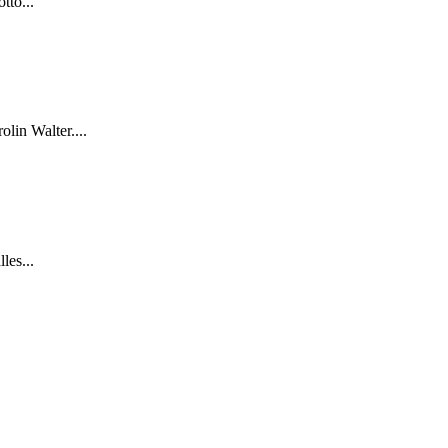
tto...
lin Walter....
les...