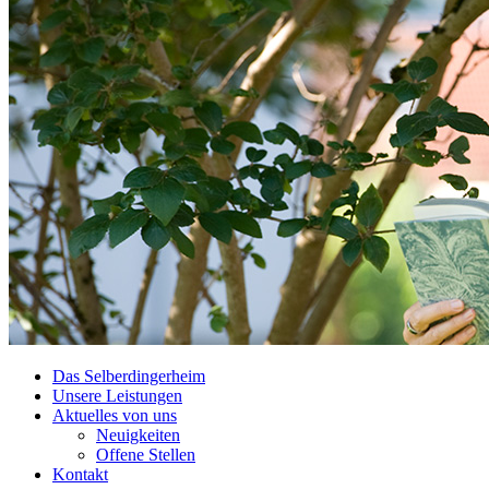
Das Selberdingerheim
Unsere Leistungen
Aktuelles von uns
Neuigkeiten
Offene Stellen
Kontakt