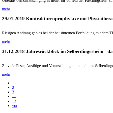
Überaus demokratisch ging es heuer im Vorfeld der Faschingsfeier zu.
mehr
29.01.2019
Kontrakturenprophylaxe mit Physiothera
Riesigen Andrang gab es bei der hausinternen Fortbildung mit dem T
mehr
31.12.2018
Jahresrückblick im Selberdingerheim - da
Zu viele Feste, Ausflüge und Veranstaltungen im und ums Selberdingerh
mehr
1
2
3
....
13
vor