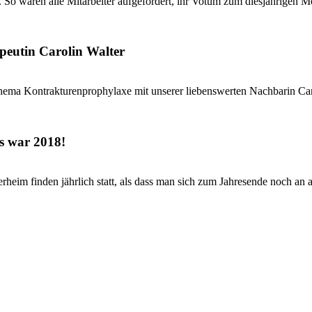
 So waren alle Mitarbeiter aufgefordert, ihr Votum zum diesjährigen Mo
peutin Carolin Walter
hema Kontrakturenprophylaxe mit unserer liebenswerten Nachbarin Caro
s war 2018!
eim finden jährlich statt, als dass man sich zum Jahresende noch an al