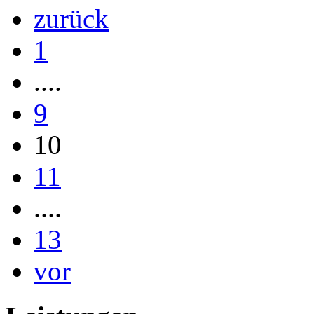
zurück
1
....
9
10
11
....
13
vor