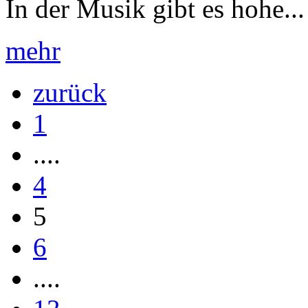
In der Musik gibt es hohe...
mehr
zurück
1
....
4
5
6
....