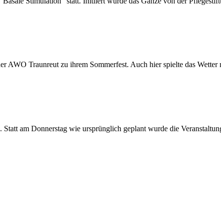
ale Stimulation" statt. Initiiert wurde das Ganze von der Pflegestift
er AWO Traunreut zu ihrem Sommerfest. Auch hier spielte das Wetter m
Statt am Donnerstag wie ursprünglich geplant wurde die Veranstaltun