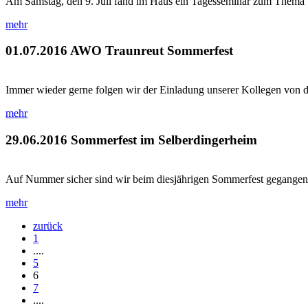
Am Samstag, den 9. Juli fand im Haus ein Tagesseminar zum Thema "Bas
mehr
01.07.2016
AWO Traunreut Sommerfest
Immer wieder gerne folgen wir der Einladung unserer Kollegen von d
mehr
29.06.2016
Sommerfest im Selberdingerheim
Auf Nummer sicher sind wir beim diesjährigen Sommerfest gegangen. 
mehr
zurück
1
....
5
6
7
....