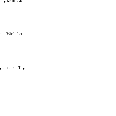
ung Meltl. Ab...
it. Wir haben...
g um einen Tag...