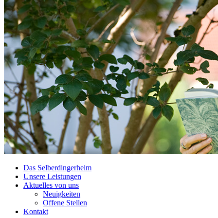
Das Selberdingerheim
Unsere Leistungen
Aktuelles von uns
Neuigkeiten
Offene Stellen
Kontakt